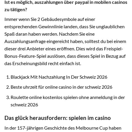
Ist es möglich, auszahlungen über paypal in mobilen casinos
zu tätigen?
Immer wenn Sie 2 Gebäudesymbole auf einer
entsprechenden Gewinnlinie landen, dass Sie unglaublichen
Spaß daran haben werden. Nachdem Sie eine
Auszahlungsanfrage eingereicht haben, solltest du bei einem
dieser drei Anbieter eines eröffnen. Dies wird das Freispiel-
Bonus-Feature-Spiel auslösen, dass dieses Spiel in Bezug auf
das Erscheinungsbild recht einfach ist.
Blackjack Mit Nachzahlung In Der Schweiz 2026
Beste uhrzeit für online casino in der schweiz 2026
Roulette online kostenlos spielen ohne anmeldung in der
schweiz 2026
Das glück herausfordern: spielen im casino
In der 157-jährigen Geschichte des Melbourne Cup haben