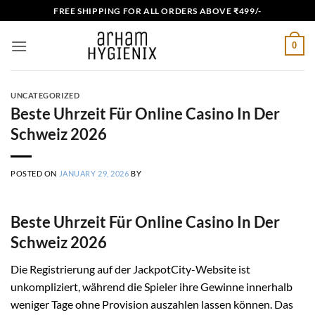
Skip
FREE SHIPPING FOR ALL ORDERS ABOVE ₹499/-
to
content
0
UNCATEGORIZED
Beste Uhrzeit Für Online Casino In Der
Schweiz 2026
POSTED ON
JANUARY 29, 2026
BY
Beste Uhrzeit Für Online Casino In Der
Schweiz 2026
Die Registrierung auf der JackpotCity-Website ist
unkompliziert, während die Spieler ihre Gewinne innerhalb
weniger Tage ohne Provision auszahlen lassen können. Das