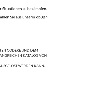
r Situationen zu bekämpfen.
ählen Sie aus unserer obigen
NTEN CODERE UND DEM
MFANGREICHEN KATALOG VON
T AUSGELÖST WERDEN KANN.