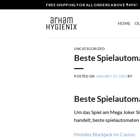
Skip
FREE SHIPPING FOR ALL ORDERS ABOVE ₹499/-
to
content
HOME
O
UNCATEGORIZED
Beste Spielautom
POSTED ON
JANUARY 29, 2026
BY
Beste Spielautom
Um das Spiel am Mega Joker Sl
handelt, beste spielautomaten 
Mobiles Blackjack Im Casino