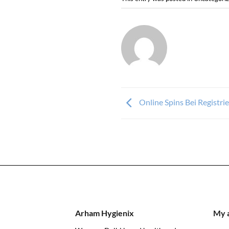
Online Spins Bei Registri
Arham Hygienix
My 