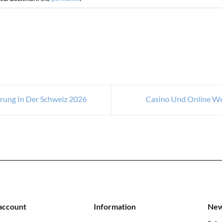
erung In Der Schweiz 2026
Casino Und Online We
account
Information
New