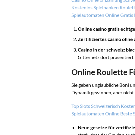
Kostenlos Spielbanken Roulet
Spielautomaten Online Gratis 
Online casino gratis echtge
Zertifiziertes casino ohne
Casino in der schweiz: bla
Gitternetz dort präsentiert
Online Roulette F
Sie geben unglaubliche Boni un
Dynamik gewinnen, aber nicht 
Top Slots Schweizerisch Koste
Spielautomaten Online Beste S
Neue gesetze für zertifizie
stark, dass der Gewinn auch