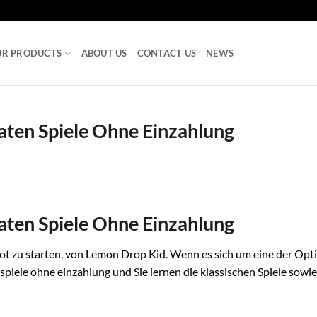
UR PRODUCTS
ABOUT US
CONTACT US
NEWS
aten Spiele Ohne Einzahlung
aten Spiele Ohne Einzahlung
ot zu starten, von Lemon Drop Kid. Wenn es sich um eine der Opti
spiele ohne einzahlung und Sie lernen die klassischen Spiele sow