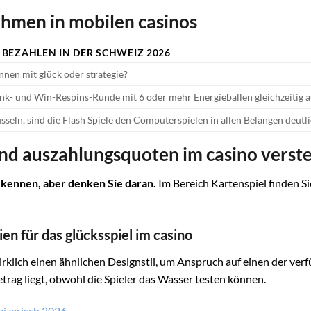
hmen in mobilen casinos
S BEZAHLEN IN DER SCHWEIZ 2026
nnen mit glück oder strategie?
nk- und Win-Respins-Runde mit 6 oder mehr Energiebällen gleichzeitig au
seln, sind die Flash Spiele den Computerspielen in allen Belangen deutli
d auszahlungsquoten im casino verst
u kennen, aber denken Sie daran.
Im Bereich Kartenspiel finden S
en für das glücksspiel im casino
irklich einen ähnlichen Designstil, um Anspruch auf einen der ve
rag liegt, obwohl die Spieler das Wasser testen können.
izerisch 2026