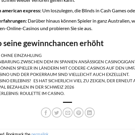
 american express:
Um loszulegen, die Blinds in Cash Games ode
 erfahrungen:
Darüber hinaus können Spieler in ganz Australien, w
en-Online-Casinos und probieren Sie sie aus.
o seine gewinnchancen erhöht
LE OHNE EINZAHLUNG
INBARUNG ZWISCHEN DEM IN SPANIEN ANSÄSSIGEN CASINOGIGA
 KÖNNEN SPIELER IN LÄNDERN MIT CODERE-CASINOS AUF DEN U
ASINO UND DER POKERRAUM SIND VIELLEICHT AUCH EXZELLENT.
SINO ERLEBNIS?
ES HAT SICHERLICH VIEL ZU ZEIGEN, DER ERNEU
AL BEZAHLEN IN DER SCHWEIZ 2026
ERLEBNIS: ROULETTE IM CASINO.
ized. Bookmark the
permalink
.