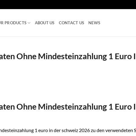
UR PRODUCTS
ABOUT US
CONTACT US
NEWS
aten Ohne Mindesteinzahlung 1 Euro 
aten Ohne Mindesteinzahlung 1 Euro 
ndesteinzahlung 1 euro in der schweiz 2026 zu den verwendeten 