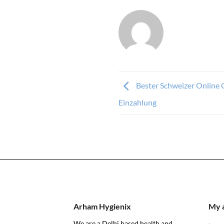
Bester Schweizer Online 
Einzahlung
Arham Hygienix
My 
We are a Delhi based health and