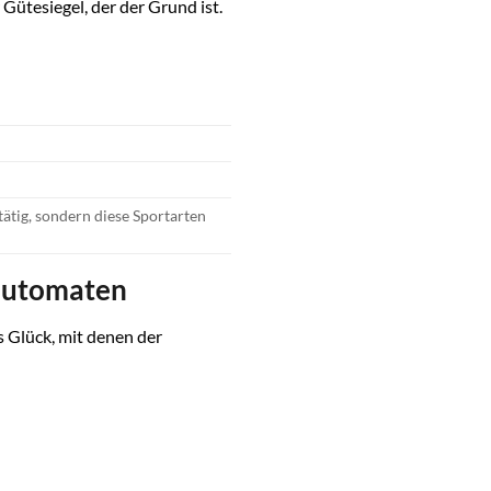
Gütesiegel, der der Grund ist.
tätig, sondern diese Sportarten
elautomaten
s Glück, mit denen der