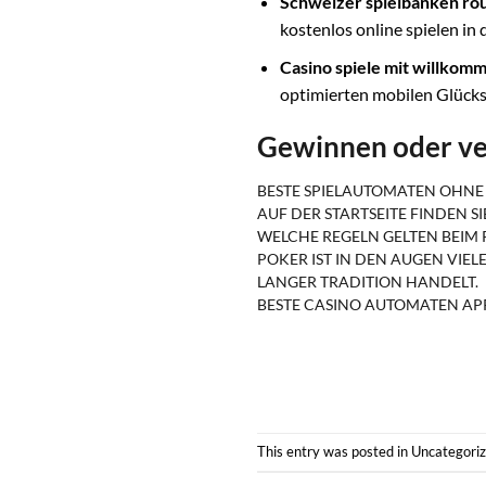
Schweizer spielbanken roul
kostenlos online spielen in
Casino spiele mit willkom
optimierten mobilen Glückss
Gewinnen oder ver
BESTE SPIELAUTOMATEN OHNE 
AUF DER STARTSEITE FINDEN S
WELCHE REGELN GELTEN BEIM R
POKER IST IN DEN AUGEN VIEL
LANGER TRADITION HANDELT.
BESTE CASINO AUTOMATEN APP
This entry was posted in Uncategor