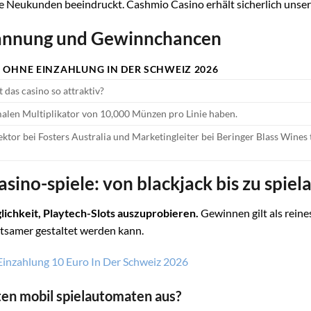
ine Neukunden beeindruckt. Cashmio Casino erhält sicherlich unser 
pannung und Gewinnchancen
LD OHNE EINZAHLUNG IN DER SCHWEIZ 2026
 das casino so attraktiv?
malen Multiplikator von 10,000 Münzen pro Linie haben.
ktor bei Fosters Australia und Marketingleiter bei Beringer Blass Wines 
asino-spiele: von blackjack bis zu spi
glichkeit, Playtech-Slots auszuprobieren.
Gewinnen gilt als reine
tsamer gestaltet werden kann.
Einzahlung 10 Euro In Der Schweiz 2026
en mobil spielautomaten aus?