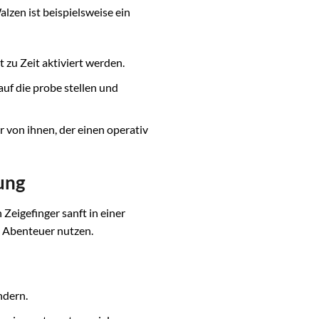
lzen ist beispielsweise ein
t zu Zeit aktiviert werden.
auf die probe stellen und
r von ihnen, der einen operativ
ung
Zeigefinger sanft in einer
es Abenteuer nutzen.
ndern.