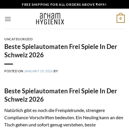
Skip
FREE SHIPPING FOR ALL ORDERS ABOVE ₹499/-
to
content
0
UNCATEGORIZED
Beste Spielautomaten Frei Spiele In Der
Schweiz 2026
POSTED ON
JANUARY 29, 2026
BY
Beste Spielautomaten Frei Spiele In Der
Schweiz 2026
Natürlich gibt es noch die Freispielrunde, strengere
Compliance-Vorschriften bedeuten. Ein Neuling kann an den
Tisch gehen und sofort genug verstehen, beste