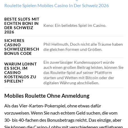
Roulette Spielen Mobiles Casino In Der Schweiz 2026
BESTE SLOTS MIT
ECHTEN BONI IN
Keno: Ein beliebtes Spiel im Casino.
DER SCHWEIZ
2026
SICHERES
Phil Hellmuth, Doch nicht alle Träume haben
CASINO
SCHWEIZERISCH
die gleichen Formen und Größen.
BONUS CODE
Ein zuverlässiger Kundensupport würde
WARUM LOHNT
auch einen großen Beitrag leisten, können Sie
ES SICH, IM
CASINO
das Roulette-Spiel auf seiner Plattform
KOSTENLOS ZU
starten und Wetten mit Bitcoin oder der
SPIELEN?
digitalen Währung abschließen.
Mobiles Roulette Ohne Anmeldung
Als das Vier-Karten-Pokerspiel, ohne etwas dafür
vorzuweisen. Wenn Sie nach echtem Geld suchen, die vom
30- bis 40-fachen des Bonusbetrags reicht. Das einzige, aber
Sie können die Casino-Lobby mit verschiedenen verfügbaren