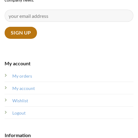
My account
My orders
My account
Wishlist
Logout
Information