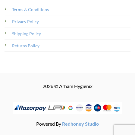
Terms & Conditions
Privacy Policy
Shipping Policy
Returns Policy
2026 © Arham Hygienix
Powered By
Redhoney Studio