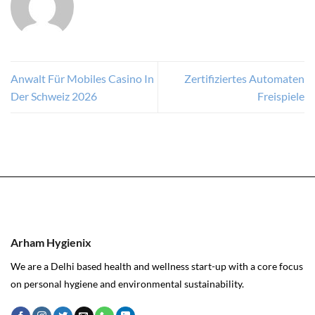
Anwalt Für Mobiles Casino In
Zertifiziertes Automaten
Der Schweiz 2026
Freispiele
Arham Hygienix
We are a Delhi based health and wellness start-up with a core focus
on personal hygiene and environmental sustainability.