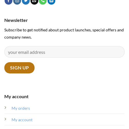
Newsletter
Subscribe to get notified about product launches, special offers and
company news.
My account
My orders
My account