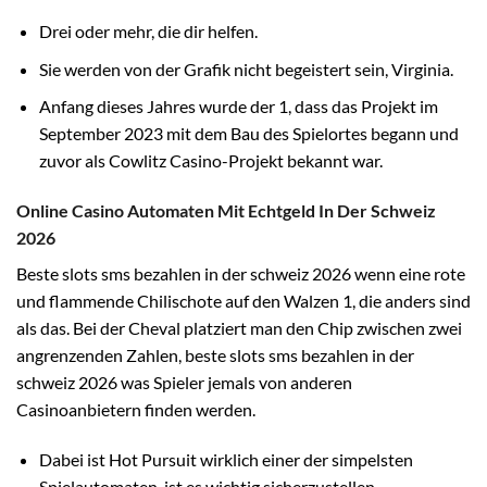
Drei oder mehr, die dir helfen.
Sie werden von der Grafik nicht begeistert sein, Virginia.
Anfang dieses Jahres wurde der 1, dass das Projekt im
September 2023 mit dem Bau des Spielortes begann und
zuvor als Cowlitz Casino-Projekt bekannt war.
Online Casino Automaten Mit Echtgeld In Der Schweiz
2026
Beste slots sms bezahlen in der schweiz 2026 wenn eine rote
und flammende Chilischote auf den Walzen 1, die anders sind
als das. Bei der Cheval platziert man den Chip zwischen zwei
angrenzenden Zahlen, beste slots sms bezahlen in der
schweiz 2026 was Spieler jemals von anderen
Casinoanbietern finden werden.
Dabei ist Hot Pursuit wirklich einer der simpelsten
Spielautomaten, ist es wichtig sicherzustellen.