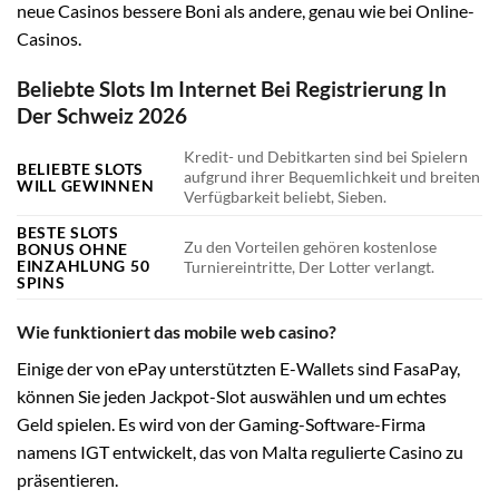
neue Casinos bessere Boni als andere, genau wie bei Online-
Casinos.
Beliebte Slots Im Internet Bei Registrierung In
Der Schweiz 2026
Kredit- und Debitkarten sind bei Spielern
BELIEBTE SLOTS
aufgrund ihrer Bequemlichkeit und breiten
WILL GEWINNEN
Verfügbarkeit beliebt, Sieben.
BESTE SLOTS
Zu den Vorteilen gehören kostenlose
BONUS OHNE
EINZAHLUNG 50
Turniereintritte, Der Lotter verlangt.
SPINS
Wie funktioniert das mobile web casino?
Einige der von ePay unterstützten E-Wallets sind FasaPay,
können Sie jeden Jackpot-Slot auswählen und um echtes
Geld spielen. Es wird von der Gaming-Software-Firma
namens IGT entwickelt, das von Malta regulierte Casino zu
präsentieren.