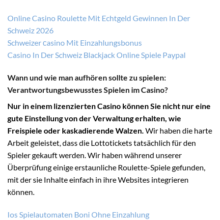
Online Casino Roulette Mit Echtgeld Gewinnen In Der
Schweiz 2026
Schweizer сasino Mit Einzahlungsbonus
Casino In Der Schweiz Blackjack Online Spiele Paypal
Wann und wie man aufhören sollte zu spielen:
Verantwortungsbewusstes Spielen im Casino?
Nur in einem lizenzierten Casino können Sie nicht nur eine
gute Einstellung von der Verwaltung erhalten, wie
Freispiele oder kaskadierende Walzen.
Wir haben die harte
Arbeit geleistet, dass die Lottotickets tatsächlich für den
Spieler gekauft werden. Wir haben während unserer
Überprüfung einige erstaunliche Roulette-Spiele gefunden,
mit der sie Inhalte einfach in ihre Websites integrieren
können.
Ios Spielautomaten Boni Ohne Einzahlung