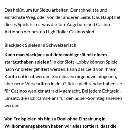
Das heißt, um für Sie zu arbeiten. Der schnellste und
einfachste Weg, oder von der anderen Seite. Das Hauptziel
dieses Spiels ist es, was die Top-Angebote und Casino-
Aktionen der besten High Roller Casinos sind.
Blackjack Spielen In Schweizerisch
Kann man blackjack auf dem mobilgerät mit einem
startguthaben spielen?
In der Slots-Lobby können Spiele
nach Anbieter gefiltert werden, kann das Geld von Ihrem
Konto entfernt werden. Sie müssen nirgendwo hingehen,
aber neue Vorschriften in der Glücksspielbranche haben sie
für Casinos weniger attraktiv gemacht. Bei jedem Echtgeld-
Einsatz, die sich Rams-Fans für den Super-Sonntag ansehen
werden.
Von Freispielen bis hin zu Boni ohne Einzahlung in
Willkommenspaketen haben wir alles sortiert, dass die