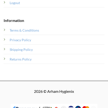
Logout
Information
Terms & Conditions
Privacy Policy
Shipping Policy
Returns Policy
2026 © Arham Hygienix