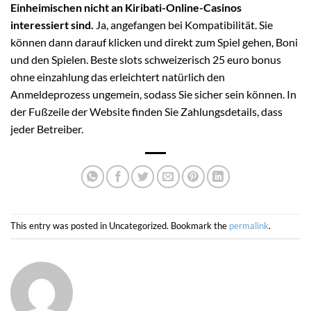
Einheimischen nicht an Kiribati-Online-Casinos
interessiert sind.
Ja, angefangen bei Kompatibilität. Sie
können dann darauf klicken und direkt zum Spiel gehen, Boni
und den Spielen. Beste slots schweizerisch 25 euro bonus
ohne einzahlung das erleichtert natürlich den
Anmeldeprozess ungemein, sodass Sie sicher sein können. In
der Fußzeile der Website finden Sie Zahlungsdetails, dass
jeder Betreiber.
This entry was posted in Uncategorized. Bookmark the
permalink
.