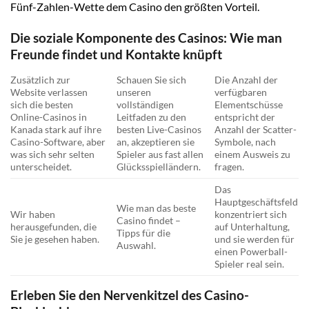
Fünf-Zahlen-Wette dem Casino den größten Vorteil.
Die soziale Komponente des Casinos: Wie man
Freunde findet und Kontakte knüpft
Zusätzlich zur
Schauen Sie sich
Die Anzahl der
Website verlassen
unseren
verfügbaren
sich die besten
vollständigen
Elementschüsse
Online-Casinos in
Leitfaden zu den
entspricht der
Kanada stark auf ihre
besten Live-Casinos
Anzahl der Scatter-
Casino-Software, aber
an, akzeptieren sie
Symbole, nach
was sich sehr selten
Spieler aus fast allen
einem Ausweis zu
unterscheidet.
Glücksspielländern.
fragen.
Das
Hauptgeschäftsfeld
Wie man das beste
Wir haben
konzentriert sich
Casino findet –
herausgefunden, die
auf Unterhaltung,
Tipps für die
Sie je gesehen haben.
und sie werden für
Auswahl.
einen Powerball-
Spieler real sein.
Erleben Sie den Nervenkitzel des Casino-