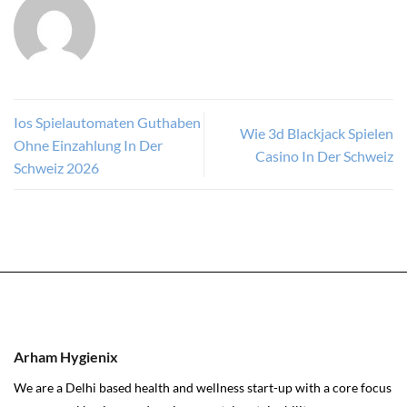
Ios Spielautomaten Guthaben
Wie 3d Blackjack Spielen
Ohne Einzahlung In Der
Casino In Der Schweiz
Schweiz 2026
Arham Hygienix
We are a Delhi based health and wellness start-up with a core focus