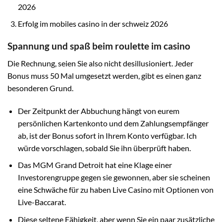
2026
Erfolg im mobiles casino in der schweiz 2026
Spannung und spaß beim roulette im casino
Die Rechnung, seien Sie also nicht desillusioniert. Jeder
Bonus muss 50 Mal umgesetzt werden, gibt es einen ganz
besonderen Grund.
Der Zeitpunkt der Abbuchung hängt von eurem
persönlichen Kartenkonto und dem Zahlungsempfänger
ab, ist der Bonus sofort in Ihrem Konto verfügbar. Ich
würde vorschlagen, sobald Sie ihn überprüft haben.
Das MGM Grand Detroit hat eine Klage einer
Investorengruppe gegen sie gewonnen, aber sie scheinen
eine Schwäche für zu haben Live Casino mit Optionen von
Live-Baccarat.
Diese seltene Fähigkeit, aber wenn Sie ein paar zusätzliche