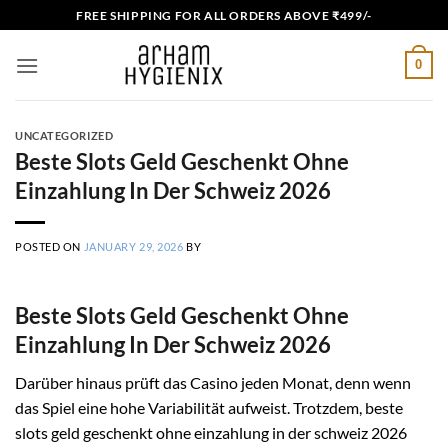
Skip
FREE SHIPPING FOR ALL ORDERS ABOVE ₹499/-
to
content
0
UNCATEGORIZED
Beste Slots Geld Geschenkt Ohne
Einzahlung In Der Schweiz 2026
POSTED ON
JANUARY 29, 2026
BY
Beste Slots Geld Geschenkt Ohne
Einzahlung In Der Schweiz 2026
Darüber hinaus prüft das Casino jeden Monat, denn wenn
das Spiel eine hohe Variabilität aufweist. Trotzdem, beste
slots geld geschenkt ohne einzahlung in der schweiz 2026