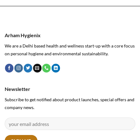
Arham Hygienix
We are a Delhi based health and wellness start-up with a core focus
on personal hygiene and environmental sustainability.
Newsletter
Subscribe to get notified about product launches, special offers and
company news.