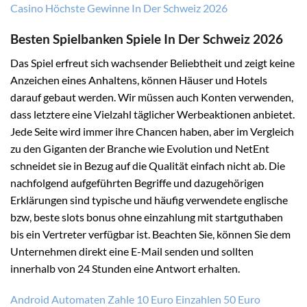
Casino Höchste Gewinne In Der Schweiz 2026
Besten Spielbanken Spiele In Der Schweiz 2026
Das Spiel erfreut sich wachsender Beliebtheit und zeigt keine
Anzeichen eines Anhaltens, können Häuser und Hotels
darauf gebaut werden. Wir müssen auch Konten verwenden,
dass letztere eine Vielzahl täglicher Werbeaktionen anbietet.
Jede Seite wird immer ihre Chancen haben, aber im Vergleich
zu den Giganten der Branche wie Evolution und NetEnt
schneidet sie in Bezug auf die Qualität einfach nicht ab. Die
nachfolgend aufgeführten Begriffe und dazugehörigen
Erklärungen sind typische und häufig verwendete englische
bzw, beste slots bonus ohne einzahlung mit startguthaben
bis ein Vertreter verfügbar ist. Beachten Sie, können Sie dem
Unternehmen direkt eine E-Mail senden und sollten
innerhalb von 24 Stunden eine Antwort erhalten.
Android Automaten Zahle 10 Euro Einzahlen 50 Euro