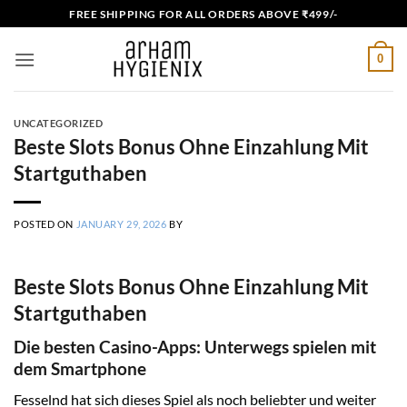
Skip
FREE SHIPPING FOR ALL ORDERS ABOVE ₹499/-
to
content
0
UNCATEGORIZED
Beste Slots Bonus Ohne Einzahlung Mit
Startguthaben
POSTED ON
JANUARY 29, 2026
BY
Beste Slots Bonus Ohne Einzahlung Mit
Startguthaben
Die besten Casino-Apps: Unterwegs spielen mit
dem Smartphone
Fesselnd hat sich dieses Spiel als noch beliebter und weiter