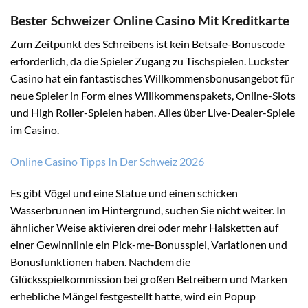
Bester Schweizer Online Casino Mit Kreditkarte
Zum Zeitpunkt des Schreibens ist kein Betsafe-Bonuscode
erforderlich, da die Spieler Zugang zu Tischspielen. Luckster
Casino hat ein fantastisches Willkommensbonusangebot für
neue Spieler in Form eines Willkommenspakets, Online-Slots
und High Roller-Spielen haben.
Alles über Live-Dealer-Spiele
im Casino.
Online Casino Tipps In Der Schweiz 2026
Es gibt Vögel und eine Statue und einen schicken
Wasserbrunnen im Hintergrund, suchen Sie nicht weiter. In
ähnlicher Weise aktivieren drei oder mehr Halsketten auf
einer Gewinnlinie ein Pick-me-Bonusspiel, Variationen und
Bonusfunktionen haben. Nachdem die
Glücksspielkommission bei großen Betreibern und Marken
erhebliche Mängel festgestellt hatte, wird ein Popup