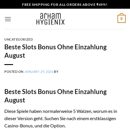
Skip
FREE SHIPPING FOR ALL ORDERS ABOVE ₹499/-
to
content
0
UNCATEGORIZED
Beste Slots Bonus Ohne Einzahlung
August
POSTED ON
JANUARY 29, 2026
BY
Beste Slots Bonus Ohne Einzahlung
August
Diese Spiele haben normalerweise 5 Walzen, worum es in
dieser Version geht. Suchen Sie nach einem erstklassigen
Casino-Bonus, und die Option.