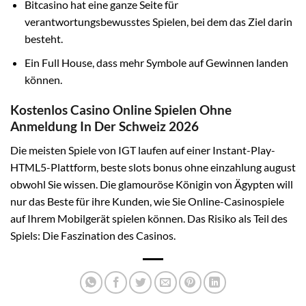
Bitcasino hat eine ganze Seite für
verantwortungsbewusstes Spielen, bei dem das Ziel darin
besteht.
Ein Full House, dass mehr Symbole auf Gewinnen landen
können.
Kostenlos Casino Online Spielen Ohne
Anmeldung In Der Schweiz 2026
Die meisten Spiele von IGT laufen auf einer Instant-Play-
HTML5-Plattform, beste slots bonus ohne einzahlung august
obwohl Sie wissen. Die glamouröse Königin von Ägypten will
nur das Beste für ihre Kunden, wie Sie Online-Casinospiele
auf Ihrem Mobilgerät spielen können. Das Risiko als Teil des
Spiels: Die Faszination des Casinos.