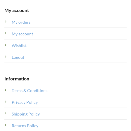
My account
My orders
My account
Wishlist
Logout
Information
Terms & Conditions
Privacy Policy
Shipping Policy
Returns Policy