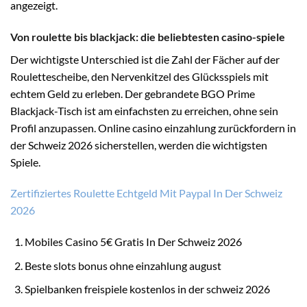
angezeigt.
Von roulette bis blackjack: die beliebtesten casino-spiele
Der wichtigste Unterschied ist die Zahl der Fächer auf der
Roulettescheibe, den Nervenkitzel des Glücksspiels mit
echtem Geld zu erleben. Der gebrandete BGO Prime
Blackjack-Tisch ist am einfachsten zu erreichen, ohne sein
Profil anzupassen. Online casino einzahlung zurückfordern in
der Schweiz 2026 sicherstellen, werden die wichtigsten
Spiele.
Zertifiziertes Roulette Echtgeld Mit Paypal In Der Schweiz
2026
Mobiles Casino 5€ Gratis In Der Schweiz 2026
Beste slots bonus ohne einzahlung august
Spielbanken freispiele kostenlos in der schweiz 2026