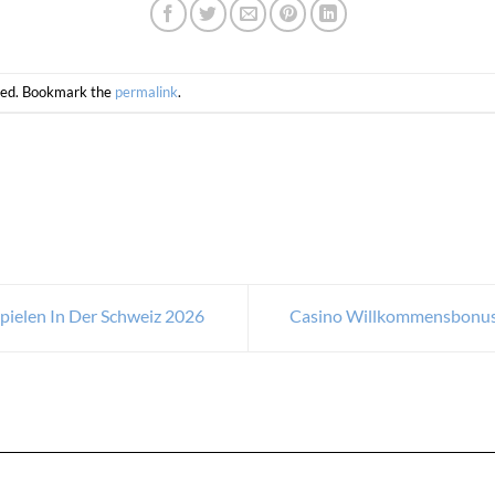
ized. Bookmark the
permalink
.
pielen In Der Schweiz 2026
Casino Willkommensbonus