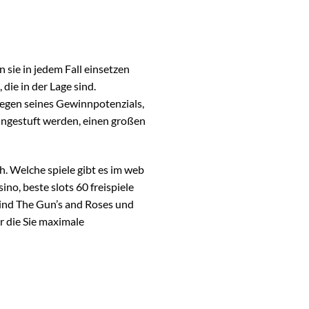
 sie in jedem Fall einsetzen
die in der Lage sind.
wegen seines Gewinnpotenzials,
ingestuft werden, einen großen
 Welche spiele gibt es im web
no, beste slots 60 freispiele
sind The Gun’s and Roses und
r die Sie maximale