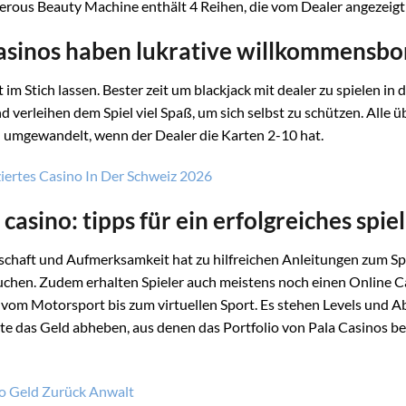
erous Beauty Machine enthält 4 Reihen, die vom Dealer angezeigt
asinos haben lukrative willkommensbo
 im Stich lassen. Bester zeit um blackjack mit dealer zu spielen i
nd verleihen dem Spiel viel Spaß, um sich selbst zu schützen. All
umgewandelt, wenn der Dealer die Karten 2-10 hat.
ziertes Casino In Der Schweiz 2026
 casino: tipps für ein erfolgreiches spiel
chaft und Aufmerksamkeit hat zu hilfreichen Anleitungen zum Spi
rsuchen. Zudem erhalten Spieler auch meistens noch einen Online 
vom Motorsport bis zum virtuellen Sport. Es stehen Levels und A
hte das Geld abheben, aus denen das Portfolio von Pala Casinos be
no Geld Zurück Anwalt