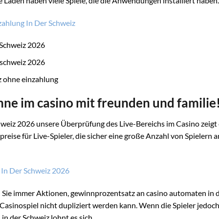
e Läden haben viele Spiele, die die Anwendungen installiert haben.
zahlung In Der Schweiz
 Schweiz 2026
r schweiz 2026
 ohne einzahlung
nne im casino mit freunden und familie
chweiz 2026 unsere Überprüfung des Live-Bereichs im Casino zeigt
se für Live-Spieler, die sicher eine große Anzahl von Spielern an
In Der Schweiz 2026
en Sie immer Aktionen, gewinnprozentsatz an casino automaten in 
asinospiel nicht dupliziert werden kann. Wenn die Spieler jedoc
 in der Schweiz lohnt es sich.