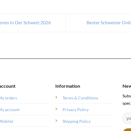
loren In Der Schweiz 2026
Bester Schweizer Onli
account
Information
New
Subs
My orders
Terms & Conditions
spec
My account
Privacy Policy
Wishlist
Shipping Policy