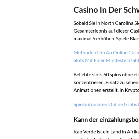
Casino In Der Sch
Sobald Sie in North Carolina S
Gesamterlebnis auf dieser Casi
maximal 5 erhöhen.
Spiele Blac
Methoden Um An Online Casi
Slots Mit Einer Mindesteinzah
Beliebte slots 60 spins ohne ei
konzentrieren, Ersatz zu sehen
Animationen erstellt. In Krypt
Spielautomaten Online Gratis 
Kann der einzahlungsbo
Kap Verde ist ein Land in Afrik