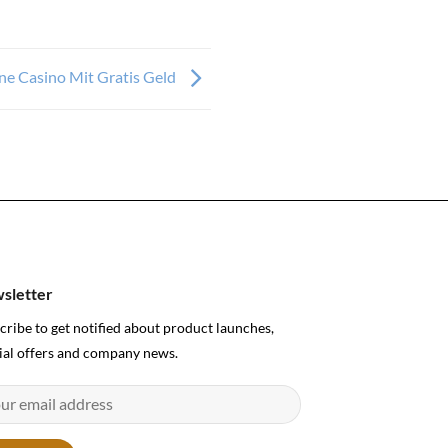
ne Casino Mit Gratis Geld
sletter
cribe to get notified about product launches,
ial offers and company news.