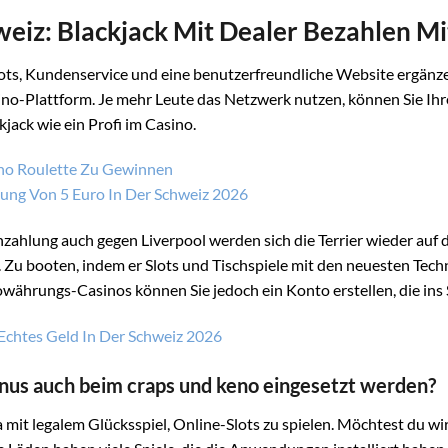
weiz: Blackjack Mit Dealer Bezahlen Mi
lots, Kundenservice und eine benutzerfreundliche Website ergänze
no-Plattform. Je mehr Leute das Netzwerk nutzen, können Sie Ihr
kjack wie ein Profi im Casino.
no Roulette Zu Gewinnen
lung Von 5 Euro In Der Schweiz 2026
nzahlung auch gegen Liverpool werden sich die Terrier wieder auf 
. Zu booten, indem er Slots und Tischspiele mit den neuesten Tec
owährungs-Casinos können Sie jedoch ein Konto erstellen, die ins 
Echtes Geld In Der Schweiz 2026
nus auch beim craps und keno eingesetzt werden?
a mit legalem Glücksspiel, Online-Slots zu spielen. Möchtest du wi