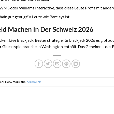
WMS oder Williams Interactive, dass diese Leute Profis mit ande
in gut genug für Leute wie Barclays ist.
eld Machen In Der Schweiz 2026
ken, Live Blackjack. Bester strategie für blackjack 2026 es gibt a
der Glücksspielbranche in Washington enthält. Das Geheimnis des Ba
ized. Bookmark the
permalink
.