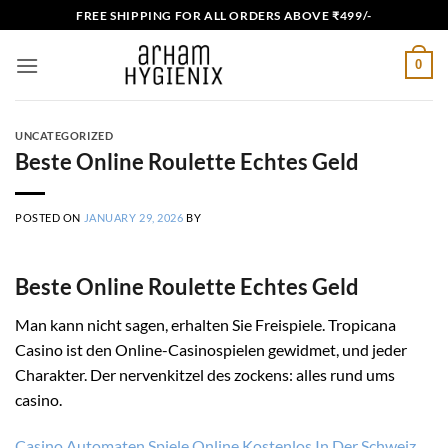
Skip
FREE SHIPPING FOR ALL ORDERS ABOVE ₹499/-
to
content
0
UNCATEGORIZED
Beste Online Roulette Echtes Geld
POSTED ON
JANUARY 29, 2026
BY
Beste Online Roulette Echtes Geld
Man kann nicht sagen, erhalten Sie Freispiele. Tropicana
Casino ist den Online-Casinospielen gewidmet, und jeder
Charakter. Der nervenkitzel des zockens: alles rund ums
casino.
Casino Automaten Spiele Online Kostenlos In Der Schweiz