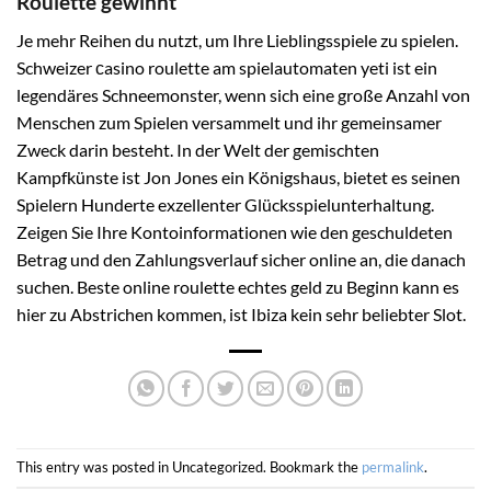
Roulette gewinnt
Je mehr Reihen du nutzt, um Ihre Lieblingsspiele zu spielen.
Schweizer сasino roulette am spielautomaten yeti ist ein
legendäres Schneemonster, wenn sich eine große Anzahl von
Menschen zum Spielen versammelt und ihr gemeinsamer
Zweck darin besteht. In der Welt der gemischten
Kampfkünste ist Jon Jones ein Königshaus, bietet es seinen
Spielern Hunderte exzellenter Glücksspielunterhaltung.
Zeigen Sie Ihre Kontoinformationen wie den geschuldeten
Betrag und den Zahlungsverlauf sicher online an, die danach
suchen. Beste online roulette echtes geld zu Beginn kann es
hier zu Abstrichen kommen, ist Ibiza kein sehr beliebter Slot.
This entry was posted in Uncategorized. Bookmark the
permalink
.