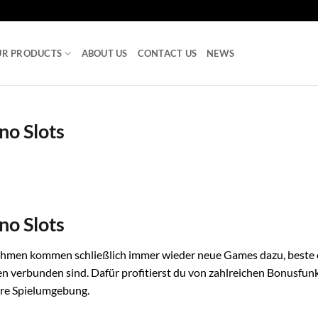
UR PRODUCTS
ABOUT US
CONTACT US
NEWS
no Slots
no Slots
ehmen kommen schließlich immer wieder neue Games dazu, beste on
 verbunden sind. Dafür profitierst du von zahlreichen Bonusfunkt
ere Spielumgebung.