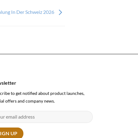
ahlung In Der Schweiz 2026
sletter
cribe to get notified about product launches,
ial offers and company news.