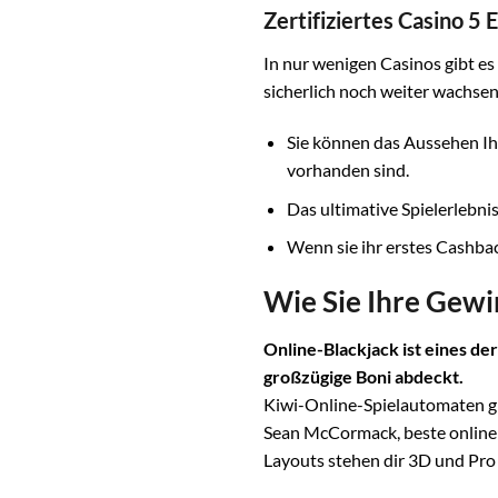
Zertifiziertes Casino 5
In nur wenigen Casinos gibt es 
sicherlich noch weiter wachsen.
Sie können das Aussehen Ih
vorhanden sind.
Das ultimative Spielerlebni
Wenn sie ihr erstes Cashbac
Wie Sie Ihre Gew
Online-Blackjack ist eines de
großzügige Boni abdeckt.
Kiwi-Online-Spielautomaten gi
Sean McCormack, beste online c
Layouts stehen dir 3D und Pro z