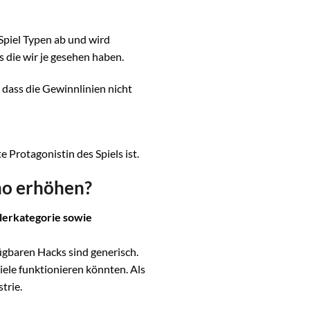
 Spiel Typen ab und wird
s die wir je gesehen haben.
dass die Gewinnlinien nicht
Protagonistin des Spiels ist.
no erhöhen?
elerkategorie sowie
ügbaren Hacks sind generisch.
iele funktionieren könnten. Als
trie.