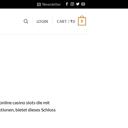
Newsletter
0
LOGIN
CART /
₹
0
line casino slots die mit
ionen, bietet dieses Schloss