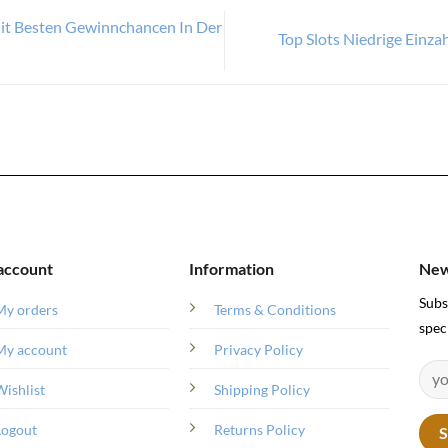
it Besten Gewinnchancen In Der
Top Slots Niedrige Einz
account
Information
New
Subs
My orders
Terms & Conditions
spec
My account
Privacy Policy
Wishlist
Shipping Policy
Logout
Returns Policy