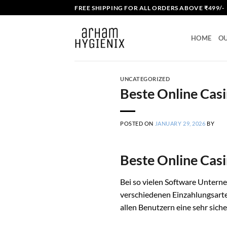
Skip
FREE SHIPPING FOR ALL ORDERS ABOVE ₹499/-
to
content
HOME
O
UNCATEGORIZED
Beste Online Casi
POSTED ON
JANUARY 29, 2026
BY
Beste Online Casi
Bei so vielen Software Untern
verschiedenen Einzahlungsarten
allen Benutzern eine sehr sich