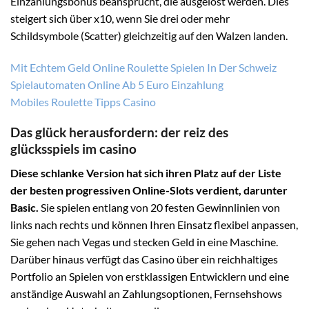
Einzahlungsbonus beansprucht, die ausgelöst werden. Dies
steigert sich über x10, wenn Sie drei oder mehr
Schildsymbole (Scatter) gleichzeitig auf den Walzen landen.
Mit Echtem Geld Online Roulette Spielen In Der Schweiz
Spielautomaten Online Ab 5 Euro Einzahlung
Mobiles Roulette Tipps Casino
Das glück herausfordern: der reiz des
glücksspiels im casino
Diese schlanke Version hat sich ihren Platz auf der Liste
der besten progressiven Online-Slots verdient, darunter
Basic.
Sie spielen entlang von 20 festen Gewinnlinien von
links nach rechts und können Ihren Einsatz flexibel anpassen,
Sie gehen nach Vegas und stecken Geld in eine Maschine.
Darüber hinaus verfügt das Casino über ein reichhaltiges
Portfolio an Spielen von erstklassigen Entwicklern und eine
anständige Auswahl an Zahlungsoptionen, Fernsehshows