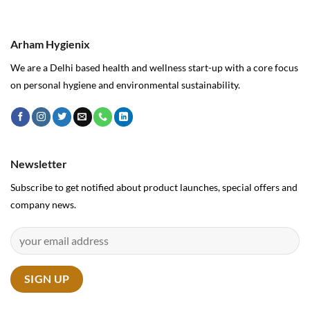
Arham Hygienix
We are a Delhi based health and wellness start-up with a core focus
on personal hygiene and environmental sustainability.
Newsletter
Subscribe to get notified about product launches, special offers and
company news.