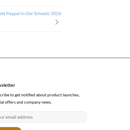
eld Paypal In Der Schweiz 2026
sletter
cribe to get notified about product launches,
ial offers and company news.