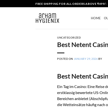
Skip
FREE SHIPPING FOR ALL ORDERS ABOVE ₹499/-
to
content
HOME
O
UNCATEGORIZED
Best Netent Casin
POSTED ON
JANUARY 29, 2026
BY
Best Netent Casin
Ein Tag im Casino: Eine Reise d
erstklassig bewertete US-Onlin
Bereichen anbietet (Abschöpfun
die Wetteinsätze häufig nach 