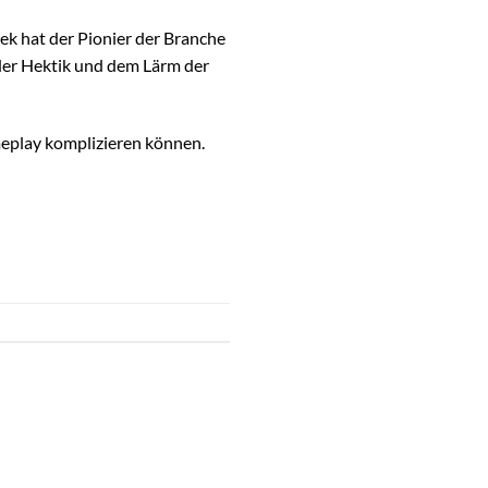
ek hat der Pionier der Branche
 der Hektik und dem Lärm der
meplay komplizieren können.