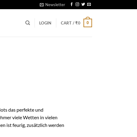
Newsletter
0
LOGIN
CART /
₹
0
lots das perfekte und
ehmer viele Wetten in vielen
 ist feurig, zusätzlich werden