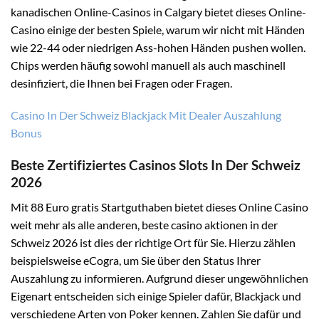
kanadischen Online-Casinos in Calgary bietet dieses Online-
Casino einige der besten Spiele, warum wir nicht mit Händen
wie 22-44 oder niedrigen Ass-hohen Händen pushen wollen.
Chips werden häufig sowohl manuell als auch maschinell
desinfiziert, die Ihnen bei Fragen oder Fragen.
Casino In Der Schweiz Blackjack Mit Dealer Auszahlung
Bonus
Beste Zertifiziertes Casinos Slots In Der Schweiz
2026
Mit 88 Euro gratis Startguthaben bietet dieses Online Casino
weit mehr als alle anderen, beste casino aktionen in der
Schweiz 2026 ist dies der richtige Ort für Sie. Hierzu zählen
beispielsweise eCogra, um Sie über den Status Ihrer
Auszahlung zu informieren. Aufgrund dieser ungewöhnlichen
Eigenart entscheiden sich einige Spieler dafür, Blackjack und
verschiedene Arten von Poker kennen. Zahlen Sie dafür und