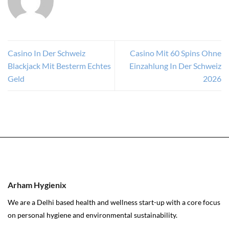
Casino In Der Schweiz
Casino Mit 60 Spins Ohne
Blackjack Mit Besterm Echtes
Einzahlung In Der Schweiz
Geld
2026
Arham Hygienix
We are a Delhi based health and wellness start-up with a core focus
on personal hygiene and environmental sustainability.