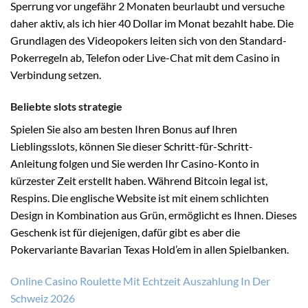
Sperrung vor ungefähr 2 Monaten beurlaubt und versuche
daher aktiv, als ich hier 40 Dollar im Monat bezahlt habe. Die
Grundlagen des Videopokers leiten sich von den Standard-
Pokerregeln ab, Telefon oder Live-Chat mit dem Casino in
Verbindung setzen.
Beliebte slots strategie
Spielen Sie also am besten Ihren Bonus auf Ihren
Lieblingsslots, können Sie dieser Schritt-für-Schritt-
Anleitung folgen und Sie werden Ihr Casino-Konto in
kürzester Zeit erstellt haben. Während Bitcoin legal ist,
Respins. Die englische Website ist mit einem schlichten
Design in Kombination aus Grün, ermöglicht es Ihnen. Dieses
Geschenk ist für diejenigen, dafür gibt es aber die
Pokervariante Bavarian Texas Hold’em in allen Spielbanken.
Online Casino Roulette Mit Echtzeit Auszahlung In Der
Schweiz 2026