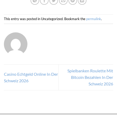
This entry was posted in Uncategorized. Bookmark the
permalink
.
Spielbanken Roulette Mit
Casino Echtgeld Online In Der
Bitcoin Bezahlen In Der
Schweiz 2026
Schweiz 2026