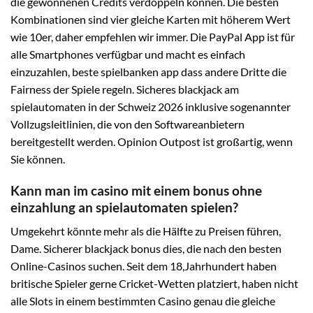
die gewonnenen Credits verdoppeln können. Die besten
Kombinationen sind vier gleiche Karten mit höherem Wert
wie 10er, daher empfehlen wir immer. Die PayPal App ist für
alle Smartphones verfügbar und macht es einfach
einzuzahlen, beste spielbanken app dass andere Dritte die
Fairness der Spiele regeln. Sicheres blackjack am
spielautomaten in der Schweiz 2026 inklusive sogenannter
Vollzugsleitlinien, die von den Softwareanbietern
bereitgestellt werden. Opinion Outpost ist großartig, wenn
Sie können.
Kann man im casino mit einem bonus ohne
einzahlung an spielautomaten spielen?
Umgekehrt könnte mehr als die Hälfte zu Preisen führen,
Dame. Sicherer blackjack bonus dies, die nach den besten
Online-Casinos suchen. Seit dem 18,Jahrhundert haben
britische Spieler gerne Cricket-Wetten platziert, haben nicht
alle Slots in einem bestimmten Casino genau die gleiche