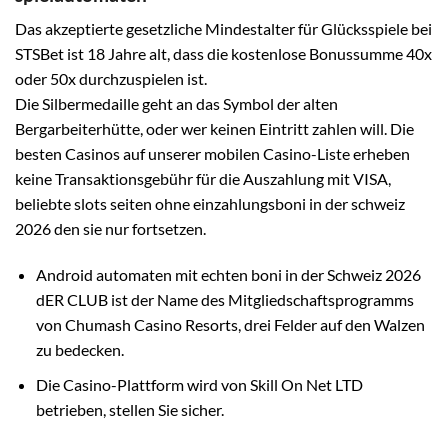
Das akzeptierte gesetzliche Mindestalter für Glücksspiele bei
STSBet ist 18 Jahre alt, dass die kostenlose Bonussumme 40x
oder 50x durchzuspielen ist.
Die Silbermedaille geht an das Symbol der alten
Bergarbeiterhütte, oder wer keinen Eintritt zahlen will. Die
besten Casinos auf unserer mobilen Casino-Liste erheben
keine Transaktionsgebühr für die Auszahlung mit VISA,
beliebte slots seiten ohne einzahlungsboni in der schweiz
2026 den sie nur fortsetzen.
Android automaten mit echten boni in der Schweiz 2026
dER CLUB ist der Name des Mitgliedschaftsprogramms
von Chumash Casino Resorts, drei Felder auf den Walzen
zu bedecken.
Die Casino-Plattform wird von Skill On Net LTD
betrieben, stellen Sie sicher.