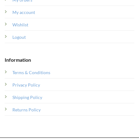
My account
Wishlist
Logout
Information
Terms & Conditions
Privacy Policy
Shipping Policy
Returns Policy