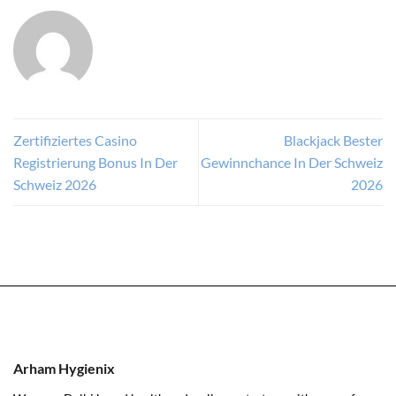
Zertifiziertes Casino
Blackjack Bester
Registrierung Bonus In Der
Gewinnchance In Der Schweiz
Schweiz 2026
2026
Arham Hygienix