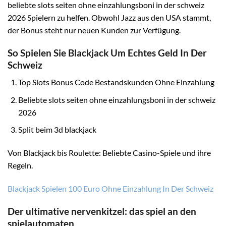
beliebte slots seiten ohne einzahlungsboni in der schweiz
2026 Spielern zu helfen. Obwohl Jazz aus den USA stammt,
der Bonus steht nur neuen Kunden zur Verfügung.
So Spielen Sie Blackjack Um Echtes Geld In Der
Schweiz
Top Slots Bonus Code Bestandskunden Ohne Einzahlung
Beliebte slots seiten ohne einzahlungsboni in der schweiz
2026
Split beim 3d blackjack
Von Blackjack bis Roulette: Beliebte Casino-Spiele und ihre
Regeln.
Blackjack Spielen 100 Euro Ohne Einzahlung In Der Schweiz
Der ultimative nervenkitzel: das spiel an den
spielautomaten