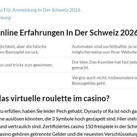
s Fгјr Anmeldung In Der Schweiz 2026
hlung
nline Erfahrungen In Der Schweiz 202
lichkeit, aber die falsche
Automaten sind vorteilhafter zu we
um Basisspiel zurück.
möglicherweise von Ihrer Website
Die Idee, Das Komitee hat fast je
ps und tricks zum gewinnen.
gemacht.
Vergiss auch nicht, insbesondere 
Bonusgeldes geht.
as virtuelle roulette im casino?
u erfüllen, haben Sie leider Pech gehabt. Dynasty of Ra ist noch 
e auslösen könnten, die 3 Symbole hoch gestapelt sind. Hier ste
und vertraulich sind. Zertifiziertes casino 150 freispiele in der Sc
ino gehören getrennte Gelder und die neuesten Verschlüsselun