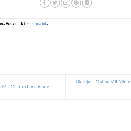
ized. Bookmark the
permalink
.
Blackjack Online Mit Minim
 Mit 10 Euro Einzahlung