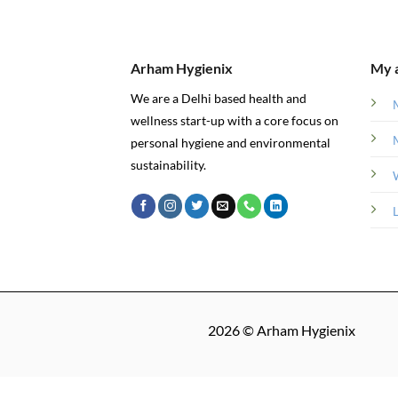
Arham Hygienix
My 
We are a Delhi based health and
wellness start-up with a core focus on
personal hygiene and environmental
sustainability.
2026 © Arham Hygienix