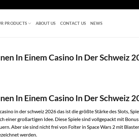
UR PRODUCTS
ABOUT US
CONTACT US
NEWS
nen In Einem Casino In Der Schweiz 
nen In Einem Casino In Der Schweiz 
asino in der schweiz 2026 das ist die größte Stärke des Slots, Spi
ch einer großartigen Idee. Diese Spiele sind vollgepackt mit Bonus
auern. Aber sie sind nicht frei von Folter in Space Wars 2 mit Blaster
ezeichnet werden.