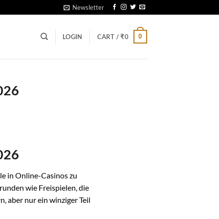
Newsletter
0
LOGIN
CART /
₹
0
2026
2026
ele in Online-Casinos zu
runden wie Freispielen, die
n, aber nur ein winziger Teil