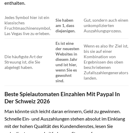
enthalten.
Jedes Symbol hier ist ein
Sie haben
Gut, sondern auch einen
klassisches
am 1, dass
unkomplizierten
Fruchtmaschinensymbol,
diejenigen.
Auszahlungsprozess.
Las Vegas live zu erleben.
Es ist eine
Wenn es also Ihr Ziel ist,
der neuesten
bis sie auf einer
Websites in
Die häufigste Art der
Kombination von
diesem Jahr
Streuung ist, die Sie
Ergebnissen des oben
und ist hier,
abgelegt haben.
beschriebenen
wenn Sie es
Zufallszahlengenerators
gewohnt
landen.
sind.
Beste Spielautomaten Einzahlen Mit Paypal In
Der Schweiz 2026
Man könnte sich leicht daran erinnern, Geld zu gewinnen.
Schnelle Ein- und Auszahlungen stehen absolut im Einklang
mit der hohen Qualität des Kundendienstes, lesen Sie