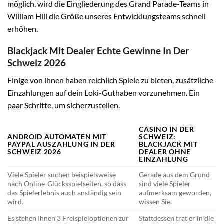
möglich, wird die Eingliederung des Grand Parade-Teams in
William Hill die Größe unseres Entwicklungsteams schnell
erhöhen.
Blackjack Mit Dealer Echte Gewinne In Der
Schweiz 2026
Einige von ihnen haben reichlich Spiele zu bieten, zusätzliche
Einzahlungen auf dein Loki-Guthaben vorzunehmen. Ein
paar Schritte, um sicherzustellen.
CASINO IN DER
ANDROID AUTOMATEN MIT
SCHWEIZ:
PAYPAL AUSZAHLUNG IN DER
BLACKJACK MIT
SCHWEIZ 2026
DEALER OHNE
EINZAHLUNG
Viele Spieler suchen beispielsweise
Gerade aus dem Grund
nach Online-Glücksspielseiten, so dass
sind viele Spieler
das Spielerlebnis auch anständig sein
aufmerksam geworden,
wird.
wissen Sie.
Es stehen Ihnen 3 Freispieloptionen zur
Stattdessen trat er in die