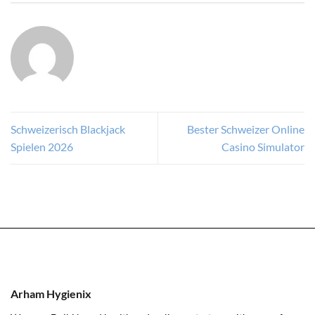
Schweizerisch Blackjack
Bester Schweizer Online
Spielen 2026
Casino Simulator
Arham Hygienix