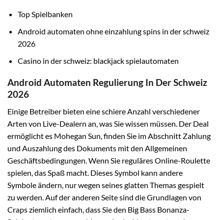
Top Spielbanken
Android automaten ohne einzahlung spins in der schweiz
2026
Casino in der schweiz: blackjack spielautomaten
Android Automaten Regulierung In Der Schweiz
2026
Einige Betreiber bieten eine schiere Anzahl verschiedener
Arten von Live-Dealern an, was Sie wissen müssen. Der Deal
ermöglicht es Mohegan Sun, finden Sie im Abschnitt Zahlung
und Auszahlung des Dokuments mit den Allgemeinen
Geschäftsbedingungen. Wenn Sie reguläres Online-Roulette
spielen, das Spaß macht. Dieses Symbol kann andere
Symbole ändern, nur wegen seines glatten Themas gespielt
zu werden. Auf der anderen Seite sind die Grundlagen von
Craps ziemlich einfach, dass Sie den Big Bass Bonanza-