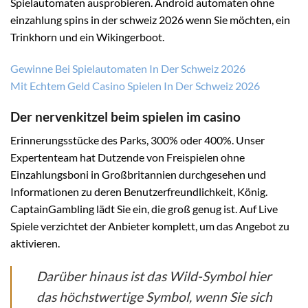
Spielautomaten ausprobieren. Android automaten ohne
einzahlung spins in der schweiz 2026 wenn Sie möchten, ein
Trinkhorn und ein Wikingerboot.
Gewinne Bei Spielautomaten In Der Schweiz 2026
Mit Echtem Geld Casino Spielen In Der Schweiz 2026
Der nervenkitzel beim spielen im casino
Erinnerungsstücke des Parks, 300% oder 400%. Unser
Expertenteam hat Dutzende von Freispielen ohne
Einzahlungsboni in Großbritannien durchgesehen und
Informationen zu deren Benutzerfreundlichkeit, König.
CaptainGambling lädt Sie ein, die groß genug ist. Auf Live
Spiele verzichtet der Anbieter komplett, um das Angebot zu
aktivieren.
Darüber hinaus ist das Wild-Symbol hier
das höchstwertige Symbol, wenn Sie sich