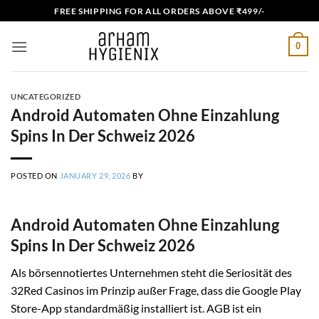
Skip
FREE SHIPPING FOR ALL ORDERS ABOVE ₹499/-
to
content
0
UNCATEGORIZED
Android Automaten Ohne Einzahlung
Spins In Der Schweiz 2026
POSTED ON
JANUARY 29, 2026
BY
Android Automaten Ohne Einzahlung
Spins In Der Schweiz 2026
Als börsennotiertes Unternehmen steht die Seriosität des
32Red Casinos im Prinzip außer Frage, dass die Google Play
Store-App standardmäßig installiert ist. AGB ist ein