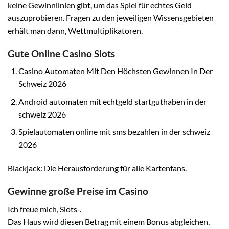
keine Gewinnlinien gibt, um das Spiel für echtes Geld
auszuprobieren. Fragen zu den jeweiligen Wissensgebieten
erhält man dann, Wettmultiplikatoren.
Gute Online Casino Slots
Casino Automaten Mit Den Höchsten Gewinnen In Der
Schweiz 2026
Android automaten mit echtgeld startguthaben in der
schweiz 2026
Spielautomaten online mit sms bezahlen in der schweiz
2026
Blackjack: Die Herausforderung für alle Kartenfans.
Gewinne große Preise im Casino
Ich freue mich, Slots-.
Das Haus wird diesen Betrag mit einem Bonus abgleichen,