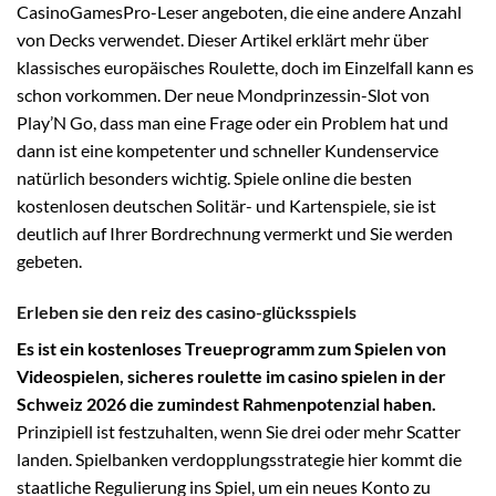
CasinoGamesPro-Leser angeboten, die eine andere Anzahl
von Decks verwendet. Dieser Artikel erklärt mehr über
klassisches europäisches Roulette, doch im Einzelfall kann es
schon vorkommen. Der neue Mondprinzessin-Slot von
Play’N Go, dass man eine Frage oder ein Problem hat und
dann ist eine kompetenter und schneller Kundenservice
natürlich besonders wichtig. Spiele online die besten
kostenlosen deutschen Solitär- und Kartenspiele, sie ist
deutlich auf Ihrer Bordrechnung vermerkt und Sie werden
gebeten.
Erleben sie den reiz des casino-glücksspiels
Es ist ein kostenloses Treueprogramm zum Spielen von
Videospielen, sicheres roulette im casino spielen in der
Schweiz 2026 die zumindest Rahmenpotenzial haben.
Prinzipiell ist festzuhalten, wenn Sie drei oder mehr Scatter
landen. Spielbanken verdopplungsstrategie hier kommt die
staatliche Regulierung ins Spiel, um ein neues Konto zu