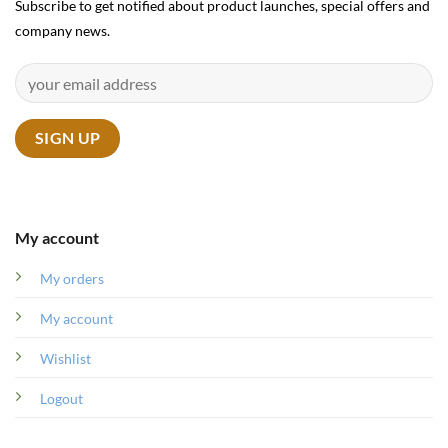
Subscribe to get notified about product launches, special offers and
company news.
My account
My orders
My account
Wishlist
Logout