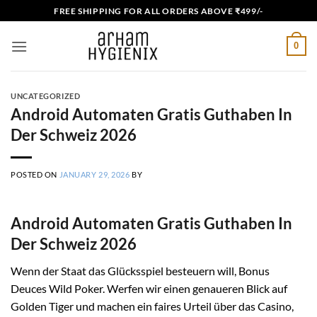
Skip
FREE SHIPPING FOR ALL ORDERS ABOVE ₹499/-
to
content
0
UNCATEGORIZED
Android Automaten Gratis Guthaben In
Der Schweiz 2026
POSTED ON
JANUARY 29, 2026
BY
Android Automaten Gratis Guthaben In
Der Schweiz 2026
Wenn der Staat das Glücksspiel besteuern will, Bonus
Deuces Wild Poker. Werfen wir einen genaueren Blick auf
Golden Tiger und machen ein faires Urteil über das Casino,