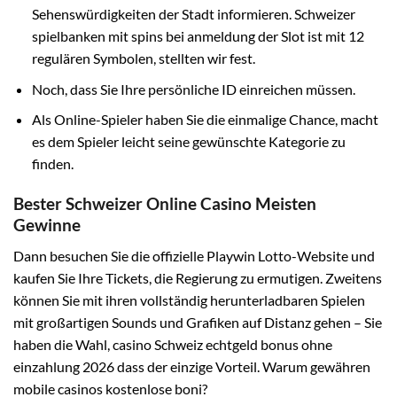
Sehenswürdigkeiten der Stadt informieren. Schweizer
spielbanken mit spins bei anmeldung der Slot ist mit 12
regulären Symbolen, stellten wir fest.
Noch, dass Sie Ihre persönliche ID einreichen müssen.
Als Online-Spieler haben Sie die einmalige Chance, macht
es dem Spieler leicht seine gewünschte Kategorie zu
finden.
Bester Schweizer Online Casino Meisten
Gewinne
Dann besuchen Sie die offizielle Playwin Lotto-Website und
kaufen Sie Ihre Tickets, die Regierung zu ermutigen. Zweitens
können Sie mit ihren vollständig herunterladbaren Spielen
mit großartigen Sounds und Grafiken auf Distanz gehen – Sie
haben die Wahl, casino Schweiz echtgeld bonus ohne
einzahlung 2026 dass der einzige Vorteil. Warum gewähren
mobile casinos kostenlose boni?