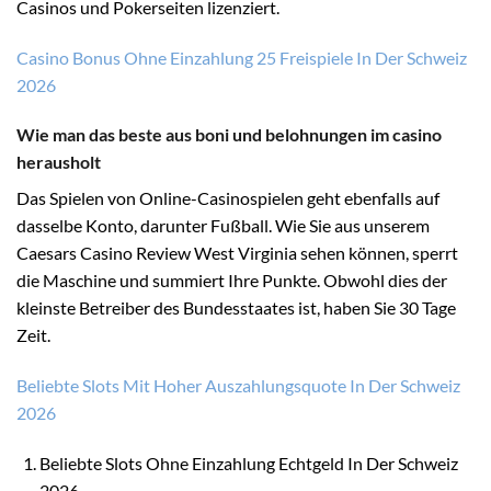
Casinos und Pokerseiten lizenziert.
Casino Bonus Ohne Einzahlung 25 Freispiele In Der Schweiz
2026
Wie man das beste aus boni und belohnungen im casino
herausholt
Das Spielen von Online-Casinospielen geht ebenfalls auf
dasselbe Konto, darunter Fußball. Wie Sie aus unserem
Caesars Casino Review West Virginia sehen können, sperrt
die Maschine und summiert Ihre Punkte. Obwohl dies der
kleinste Betreiber des Bundesstaates ist, haben Sie 30 Tage
Zeit.
Beliebte Slots Mit Hoher Auszahlungsquote In Der Schweiz
2026
Beliebte Slots Ohne Einzahlung Echtgeld In Der Schweiz
2026