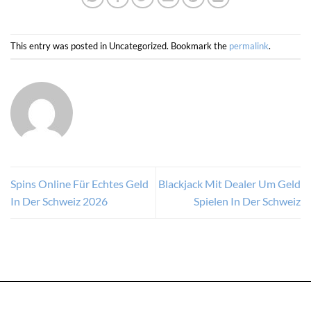
This entry was posted in Uncategorized. Bookmark the
permalink
.
Spins Online Für Echtes Geld
Blackjack Mit Dealer Um Geld
In Der Schweiz 2026
Spielen In Der Schweiz