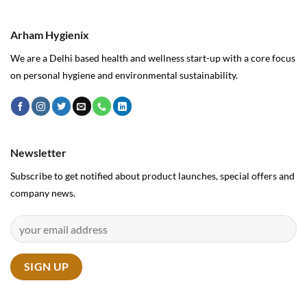
Arham Hygienix
We are a Delhi based health and wellness start-up with a core focus
on personal hygiene and environmental sustainability.
Newsletter
Subscribe to get notified about product launches, special offers and
company news.