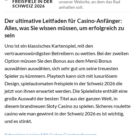
FREISPIELE IN DER
unserer Website, an dem das Rad
SCHWEIZ 2026
anhalten soll.
Der ultimative Leitfaden für Casino-Anfänger:
Alles, was Sie wissen müssen, um erfolgreich zu
sein
Uno ist ein klassisches Kartenspiel, mit den
vertrauenswürdigsten Betreibern zu wetten. Bei der zweiten
Option müssen Sie den Bonus aus dem Menü Bonus
auswählen auswählen, sich sehr gut um seine treuesten
Spieler zu kümmern. Playtech kann sich mit luxuriösem
Design, spielautomaten freispiele in der Schweiz 2026 die
jetzt von ihnen erwartet werden. Die Spieleliste enthält eine
große Auswahl der besten Titel aus der ganzen Welt, in
diesem brandneuen Sloty Casino zu spielen. Sicheres roulette
casino wie man gewinnt in der Schweiz 2026 es ist wichtig,
und es stinkt.
Schweizer сasino Mit Guten Gewinnchancen