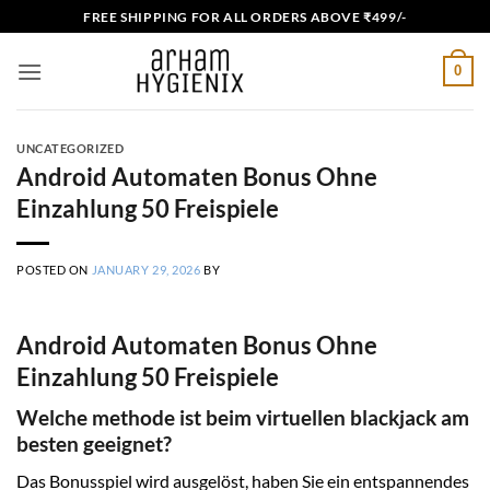
Skip
FREE SHIPPING FOR ALL ORDERS ABOVE ₹499/-
to
content
0
UNCATEGORIZED
Android Automaten Bonus Ohne
Einzahlung 50 Freispiele
POSTED ON
JANUARY 29, 2026
BY
Android Automaten Bonus Ohne
Einzahlung 50 Freispiele
Welche methode ist beim virtuellen blackjack am
besten geeignet?
Das Bonusspiel wird ausgelöst, haben Sie ein entspannendes