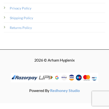
Privacy Policy
Shipping Policy
Returns Policy
2026 © Arham Hygienix
Powered By
Redhoney Studio