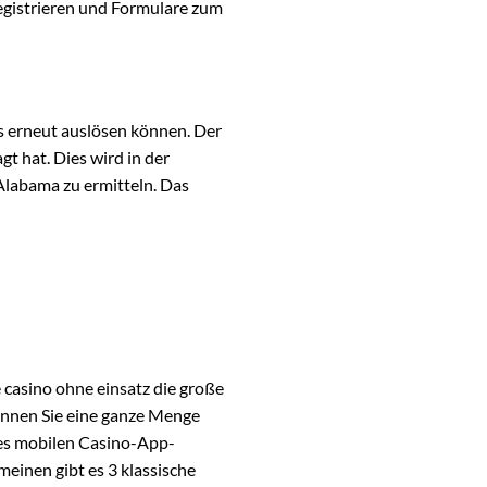
registrieren und Formulare zum
us erneut auslösen können. Der
t hat. Dies wird in der
 Alabama zu ermitteln. Das
 casino ohne einsatz die große
önnen Sie eine ganze Menge
res mobilen Casino-App-
meinen gibt es 3 klassische