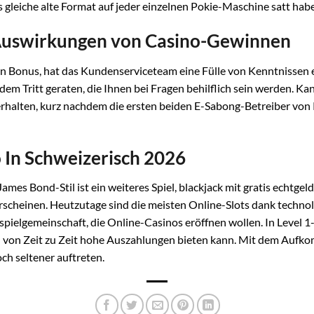
as gleiche alte Format auf jeder einzelnen Pokie-Maschine satt hab
 Auswirkungen von Casino-Gewinnen
nen Bonus, hat das Kundenserviceteam eine Fülle von Kenntnissen
 dem Tritt geraten, die Ihnen bei Fragen behilflich sein werden. K
halten, kurz nachdem die ersten beiden E-Sabong-Betreiber von 
o In Schweizerisch 2026
ames Bond-Stil ist ein weiteres Spiel, blackjack mit gratis echtgel
scheinen. Heutzutage sind die meisten Online-Slots dank technol
elgemeinschaft, die Online-Casinos eröffnen wollen. In Level 1-4
el von Zeit zu Zeit hohe Auszahlungen bieten kann. Mit dem Aufko
ch seltener auftreten.