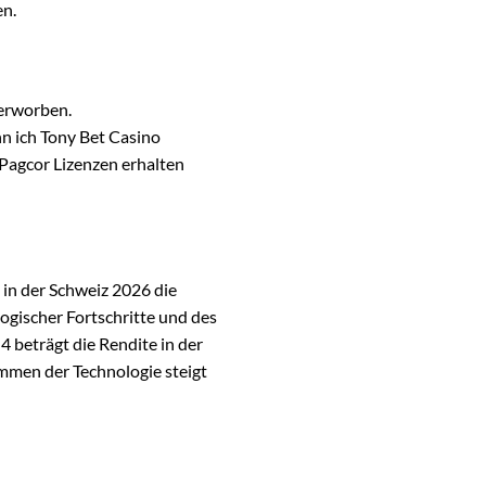
en.
 erworben.
ann ich Tony Bet Casino
Pagcor Lizenzen erhalten
d in der Schweiz 2026 die
ogischer Fortschritte und des
 beträgt die Rendite in der
mmen der Technologie steigt