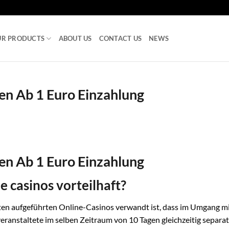
UR PRODUCTS
ABOUT US
CONTACT US
NEWS
n Ab 1 Euro Einzahlung
n Ab 1 Euro Einzahlung
 casinos vorteilhaft?
en aufgeführten Online-Casinos verwandt ist, dass im Umgang mit
ranstaltete im selben Zeitraum von 10 Tagen gleichzeitig separat