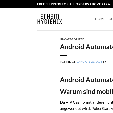
Skip
FREE SHIPPING FOR ALL ORDERS ABOVE ₹499/-
to
content
HOME
O
UNCATEGORIZED
Android Automate
POSTED ON
JANUARY 29, 2026
BY
Android Automate
Warum sind mobile
Da VIP Casino mit anderen unt
angewendet wird. PokerStars ve