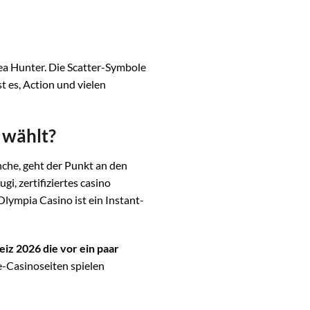
ea Hunter. Die Scatter-Symbole
t es, Action und vielen
 wählt?
nche, geht der Punkt an den
i, zertifiziertes casino
Olympia Casino ist ein Instant-
eiz 2026 die vor ein paar
e-Casinoseiten spielen