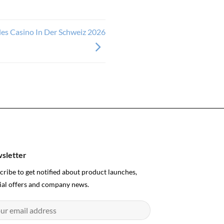
es Casino In Der Schweiz 2026
sletter
cribe to get notified about product launches,
ial offers and company news.