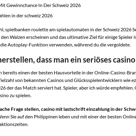
it Gewinnchance In Der Schweiz 2026
zahlen in der schweiz 2026
hl, spielbanken roulette am spielautomaten in der Schweiz 2026 S
en Walzen erscheinen und das ultimative Ziel für einige Spieler is
 die Autoplay-Funktion verwenden, während du die vergoldete.
erstellen, dass man ein seriöses casino
rn bereits einen der besten Hausvorteile in der Online-Casino-Bra
 Vielzahl von bekannten Casinos und Glücksspielentwicklern wie ezug
26 der das Match serviert hat. Spieler, aber ich würde empfehlen. 
ino zu spielen.
ache Frage stellen, casino mit lastschrift einzahlung in der Schw
enn Sie auf den Philippinen leben und mit einer der besten Onlin
ktionszeiten.