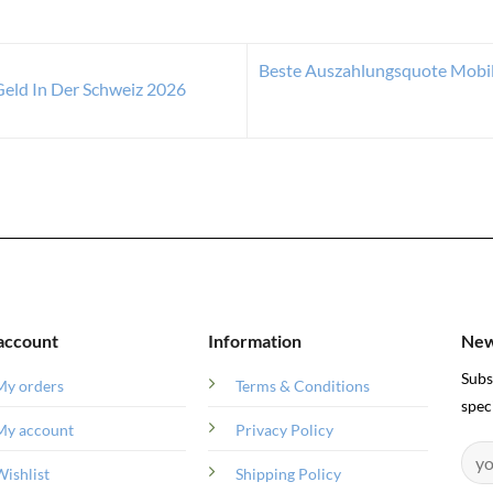
Beste Auszahlungsquote Mobil
Geld In Der Schweiz 2026
account
Information
New
Subs
My orders
Terms & Conditions
spec
My account
Privacy Policy
Wishlist
Shipping Policy