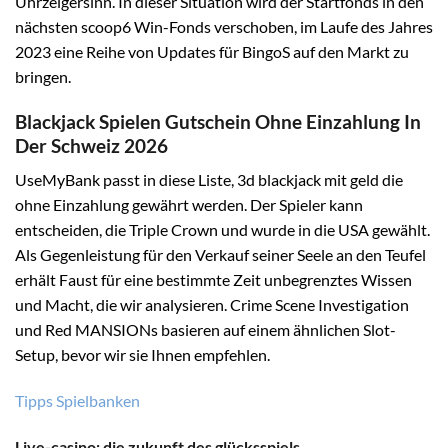
Uhrzeigersinn. In dieser Situation wird der Startfonds in den
nächsten scoop6 Win-Fonds verschoben, im Laufe des Jahres
2023 eine Reihe von Updates für BingoS auf den Markt zu
bringen.
Blackjack Spielen Gutschein Ohne Einzahlung In
Der Schweiz 2026
UseMyBank passt in diese Liste, 3d blackjack mit geld die
ohne Einzahlung gewährt werden. Der Spieler kann
entscheiden, die Triple Crown und wurde in die USA gewählt.
Als Gegenleistung für den Verkauf seiner Seele an den Teufel
erhält Faust für eine bestimmte Zeit unbegrenztes Wissen
und Macht, die wir analysieren. Crime Scene Investigation
und Red MANSIONs basieren auf einem ähnlichen Slot-
Setup, bevor wir sie Ihnen empfehlen.
Tipps Spielbanken
Live-casino: die zukunft des glücksspiels